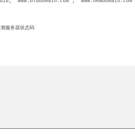
uid, 'www.olddomain.com', 'www.newdomain.com
测服务器状态码