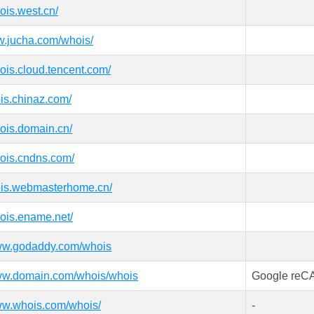
hois.west.cn/
w.jucha.com/whois/
hois.cloud.tencent.com/
ois.chinaz.com/
hois.domain.cn/
hois.cndns.com/
hois.webmasterhome.cn/
hois.ename.net/
www.godaddy.com/whois
www.domain.com/whois/whois
Google re
www.whois.com/whois/
-