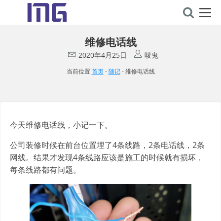
维修电话线
2020年4月25日
唛鬼
当前位置
首页
-
随记
-
维修电话线
今天维修电话线，小记一下。
公司装修时候在前台位置埋了4条线路，2条电话线，2条
网线。结果才发现4条线路应该是施工的时候就有损坏，
每条线路都有问题。