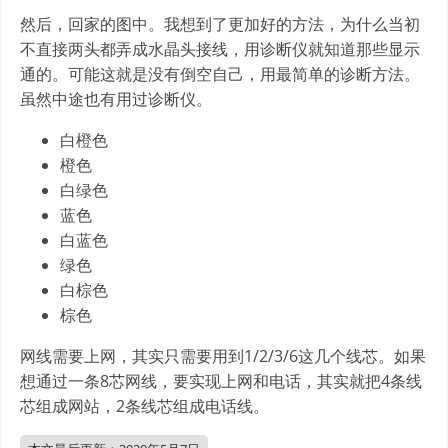
然后，回家的图中。我想到了更加好的方法，为什么当初
不直接两头都弄成水晶头接线，用诊断仪就知道那些显示
通的。可能这就是没有倒空自己，用最简单的诊断方法。
虽然中途也有用过诊断仪。
白橙色
橙色
白绿色
蓝色
白蓝色
绿色
白棕色
棕色
网线需要上网，其实只需要用到1/2/3/6这几个线芯。如果
想通过一条8芯网线，要实现上网和电话，其实就把4条线
芯组成网站，2条线芯组成电话线。