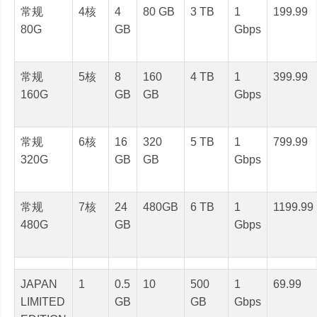
常规
4核
4
80 GB
3 TB
1
199.99
80G
GB
Gbps
常规
5核
8
160
4 TB
1
399.99
160G
GB
GB
Gbps
常规
6核
16
320
5 TB
1
799.99
320G
GB
GB
Gbps
常规
7核
24
480GB
6 TB
1
1199.99
480G
GB
Gbps
JAPAN
1
0.5
10
500
1
69.99
LIMITED
GB
GB
Gbps