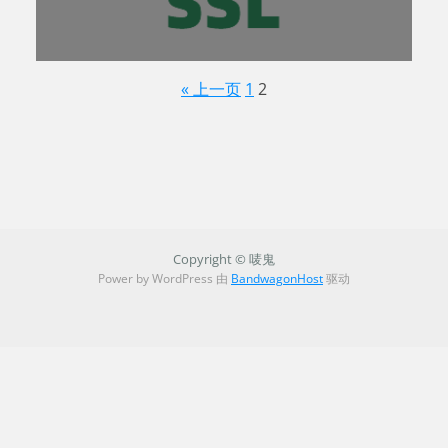
« 上一页
1
2
Copyright © 唛鬼
Power by WordPress 由
BandwagonHost
驱动